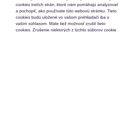
cookies tretích strán, ktoré nám pomáhajú analyzovať
a pochopiť, ako používate túto webovú stránku. Tieto
cookies budú uložené vo vašom prehliadači iba s
vaším súhlasom. Máte tiež možnosť zrušiť tieto
cookies. Zrušenie niektorých z týchto súborov cookie
však môže mať vplyv na váš zážitok z prehliadania.
Nevyhnutné
Vždy povolené
Nevyhnutné
Nevyhnutné súbory cookie sú absolútne nevyhnutné
pre správne fungovanie webovej stránky. Tieto súbory
cookie anonymne zaisťujú základné funkcie a
bezpečnostné prvky webovej stránky.
Uložiť a prijať
Funkčné
functional
Funkčné súbory cookie pomáhajú vykonávať určité
Powered by
funkcie, ako je zdieľanie obsahu webovej stránky na
platformách sociálnych médií, zhromažďovanie
spätnej väzby a ďalšie funkcie tretích strán.
Výkonnostné
performance
Výkonnostné súbory cookie sa používajú na
pochopenie a analýzu kľúčových indexov výkonnosti