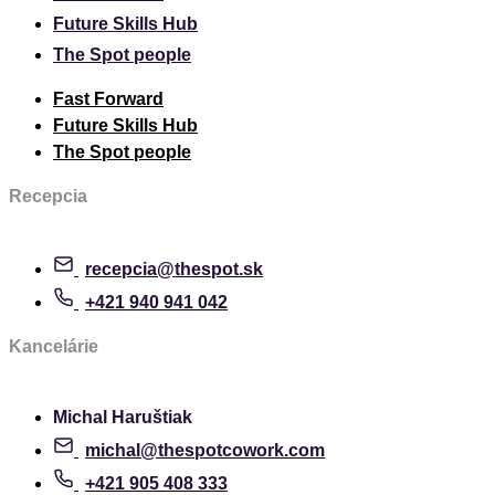
Future Skills Hub
The Spot people
Fast Forward
Future Skills Hub
The Spot people
Recepcia
recepcia@thespot.sk
+421 940 941 042
Kancelárie
Michal Haruštiak
michal@thespotcowork.com
+421 905 408 333