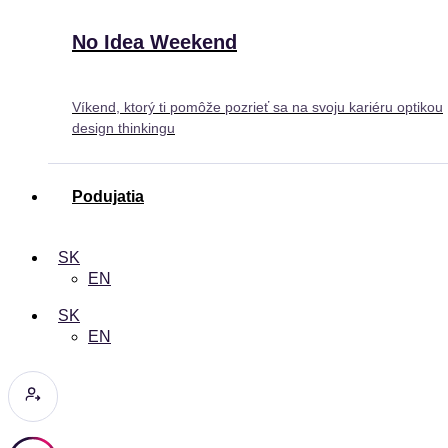
No Idea Weekend
Víkend, ktorý ti pomôže pozrieť sa na svoju kariéru optikou
design thinkingu
Podujatia
SK
EN
SK
EN