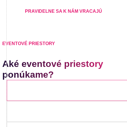
PRAVIDELNE SA K NÁM VRACAJÚ
EVENTOVÉ PRIESTORY
Aké eventové priestory
ponúkame?
SpotLight
Kapacita do
120 osôb
HotSpot
Kapacita do
70 osôb