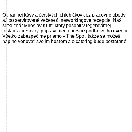
Od rannej kávy a čerstvých chlebíčkov cez pracovné obedy
až po servírované večere či networkingové recepcie. Náš
šéfkuchár Miroslav Kruft, ktorý pôsobil v legendárnej
reštaurácii Savoy, pripraví menu presne podľa tvojho eventu.
Všetko zabezpečíme priamo v The Spot, takže sa môžeš
naplno venovať svojim hosťom a o catering bude postarané.