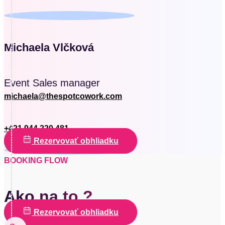
Michaela Vlčková
Event Sales manager
michaela@thespotcowork.com
+421 944 220 481
Rezervovať obhliadku
BOOKING FLOW
Ako na to ?
Rezervovať obhliadku