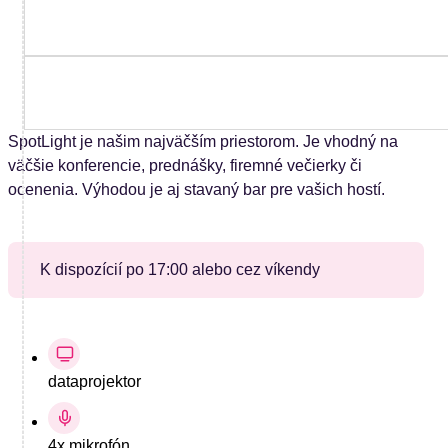
SpotView
Kapacita do
25 osôb
SpotLab
Kapacita do
30 osôb
SpotLight je našim najväčším priestorom. Je vhodný na
väčšie konferencie, prednášky, firemné večierky či
ocenenia.​ Výhodou je aj stavaný bar pre vašich hostí.
K dispozícií po 17:00 alebo cez víkendy
dataprojektor
4x mikrofón