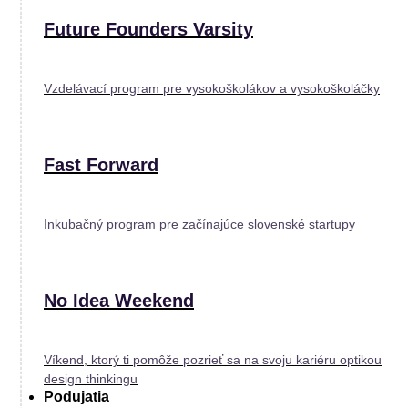
Future Founders Varsity
Vzdelávací program pre vysokoškolákov a vysokoškoláčky
Fast Forward
Inkubačný program pre začínajúce slovenské startupy
No Idea Weekend
Víkend, ktorý ti pomôže pozrieť sa na svoju kariéru optikou
design thinkingu
Podujatia