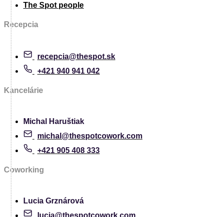
The Spot people
Recepcia
recepcia@thespot.sk
+421 940 941 042
Kancelárie
Michal Haruštiak
michal@thespotcowork.com
+421 905 408 333
Coworking
Lucia Grznárová
lucia@thespotcowork.com